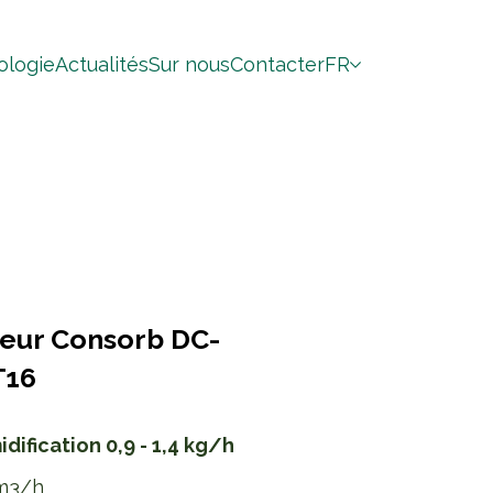
ologie
Actualités
Sur nous
Contacter
FR
teur Consorb DC-
T16
ification 0,9 - 1,4 kg/h
 m3/h