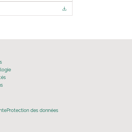
s
logie
tés
us
nte
Protection des données