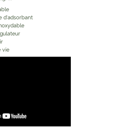
able
 d'adsorbant
 inoxydable
gulateur
ir
 vie