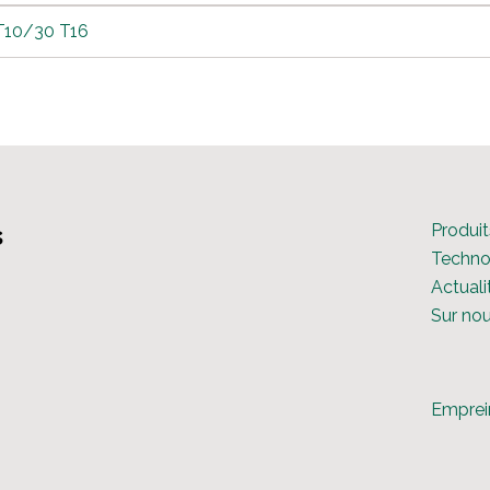
T10/30 T16
s
Produit
Techno
Actuali
Sur no
Emprei