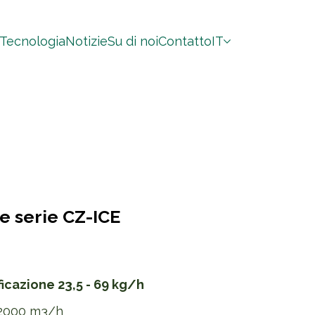
Tecnologia
Notizie
Su di noi
Contatto
IT
e serie CZ-ICE
icazione 23,5 - 69 kg/h
 12000 m3/h