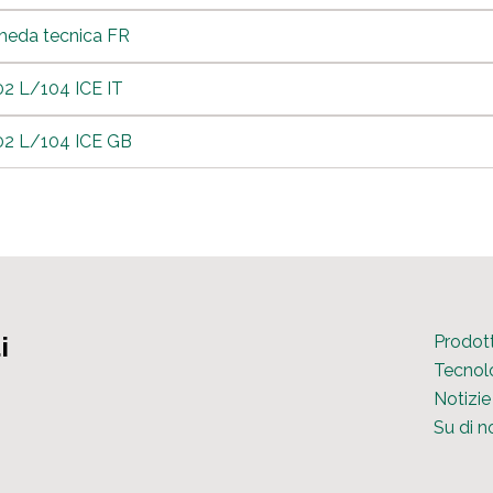
heda tecnica FR
2 L/104 ICE IT
02 L/104 ICE GB
i
Prodott
Tecnol
Notizie
Su di n