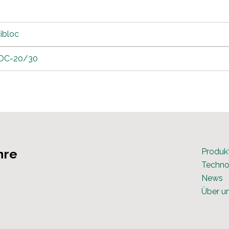
ibloc
 DC-20/30
hre
Produk
Techno
News
Über u